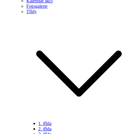
Kalendář akcí
Fotogalerie
Třídy
1. třída
2. třída