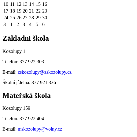
10
11
12
13
14
15
16
17
18
19
20
21
22
23
24
25
26
27
28
29
30
31
1
2
3
4
5
6
Základní škola
Kozolupy 1
Telefon: 377 922 303
E-mail:
zskozolupy@zskozolupy.cz
Školní jídelna: 377 921 336
Mateřská škola
Kozolupy 159
Telefon: 377 922 404
E-mail:
mskozolupy@volny.cz