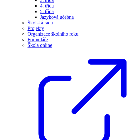
3. třída
4. třída
5. třída
Jazyková učebna
Školská rada
Projekty
Organizace školního roku
Formuláře
Škola online