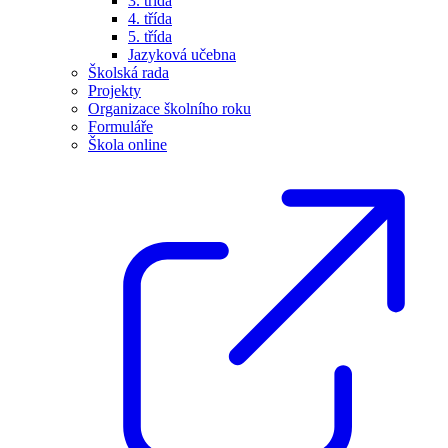
3. třída
4. třída
5. třída
Jazyková učebna
Školská rada
Projekty
Organizace školního roku
Formuláře
Škola online