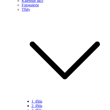
Kalendář akcí
Fotogalerie
Třídy
1. třída
2. třída