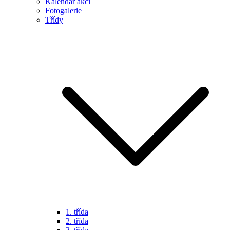
Kalendář akcí
Fotogalerie
Třídy
1. třída
2. třída