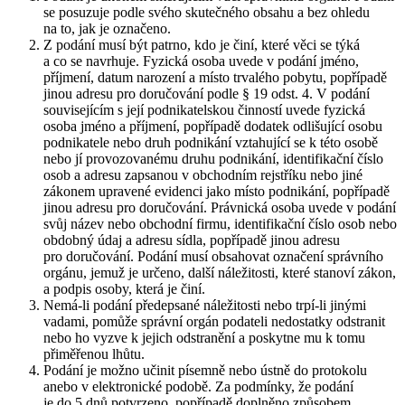
se posuzuje podle svého skutečného obsahu a bez ohledu
na to, jak je označeno.
Z podání musí být patrno, kdo je činí, které věci se týká
a co se navrhuje. Fyzická osoba uvede v podání jméno,
příjmení, datum narození a místo trvalého pobytu, popřípadě
jinou adresu pro doručování podle § 19 odst. 4. V podání
souvisejícím s její podnikatelskou činností uvede fyzická
osoba jméno a příjmení, popřípadě dodatek odlišující osobu
podnikatele nebo druh podnikání vztahující se k této osobě
nebo jí provozovanému druhu podnikání, identifikační číslo
osob a adresu zapsanou v obchodním rejstříku nebo jiné
zákonem upravené evidenci jako místo podnikání, popřípadě
jinou adresu pro doručování. Právnická osoba uvede v podání
svůj název nebo obchodní firmu, identifikační číslo osob nebo
obdobný údaj a adresu sídla, popřípadě jinou adresu
pro doručování. Podání musí obsahovat označení správního
orgánu, jemuž je určeno, další náležitosti, které stanoví zákon,
a podpis osoby, která je činí.
Nemá-li podání předepsané náležitosti nebo trpí-li jinými
vadami, pomůže správní orgán podateli nedostatky odstranit
nebo ho vyzve k jejich odstranění a poskytne mu k tomu
přiměřenou lhůtu.
Podání je možno učinit písemně nebo ústně do protokolu
anebo v elektronické podobě. Za podmínky, že podání
je do 5 dnů potvrzeno, popřípadě doplněno způsobem