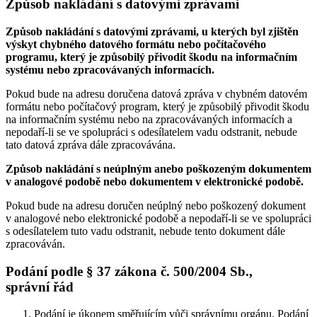
Způsob nakládání s datovými zprávami
Způsob nakládání s datovými zprávami, u kterých byl zjištěn
výskyt chybného datového formátu nebo počítačového
programu, který je způsobilý přivodit škodu na informačním
systému nebo zpracovávaných informacích.
Pokud bude na adresu doručena datová zpráva v chybném datovém
formátu nebo počítačový program, který je způsobilý přivodit škodu
na informačním systému nebo na zpracovávaných informacích a
nepodaří-li se ve spolupráci s odesílatelem vadu odstranit, nebude
tato datová zpráva dále zpracovávána.
Způsob nakládání s neúplným anebo poškozeným dokumentem
v analogové podobě nebo dokumentem v elektronické podobě.
Pokud bude na adresu doručen neúplný nebo poškozený dokument
v analogové nebo elektronické podobě a nepodaří-li se ve spolupráci
s odesílatelem tuto vadu odstranit, nebude tento dokument dále
zpracováván.
Podání podle § 37 zákona č. 500/2004 Sb.,
správní řád
Podání je úkonem směřujícím vůči správnímu orgánu. Podání