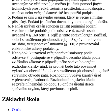
uvedeným ve větě první, je možno je učinit pomocí jiných
technických prostředků, zejména prostřednictvím dálnopisu,
telefaxu nebo veřejné datové sítě bez použití podpisu.
Podání se činí u správního orgánu, který je věcně a místně
příslušný. Podání je učiněno dnem, kdy tomuto orgánu došlo.
Není-li správní orgán schopen zajistit přijímání podání
v elektronické podobě podle odstavce 4, uzavře osoba
uvedená v § 160 odst. 1. jejíž je tento správní orgán součástí,
s obcí s rozšířenou působností, v jejímž správním obvodu
má sídlo, veřejnoprávní smlouvu (§ 160) o provozování
elektronické adresy podatelny.
Nedojde-li k uzavření veřejnoprávní smlouvy podle
odstavce 7, postupuje se v případě obecního úřadu podle
zvláštního zákona: v případě jiného správního orgánu
rozhodne krajský úřad, že pro něj bude tuto povinnost
vykonávat obecní úřad obce s rozšířenou působností, do jehož
správního obvodu patří. Rozhodnutí vydává krajský úřad
v přenesené působnosti. Rozhodnutí krajského úřadu
se zveřejní nejméně po dobu 15 dnů na úřední desce
správního orgánu, který povinnost neplnil.
Základní škola
O nás