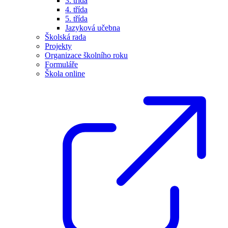
3. třída
4. třída
5. třída
Jazyková učebna
Školská rada
Projekty
Organizace školního roku
Formuláře
Škola online