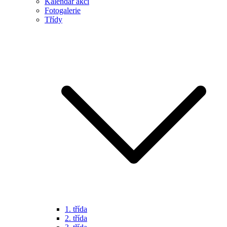
Kalendář akcí
Fotogalerie
Třídy
1. třída
2. třída