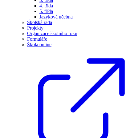
3. třída
4. třída
5. třída
Jazyková učebna
Školská rada
Projekty
Organizace školního roku
Formuláře
Škola online