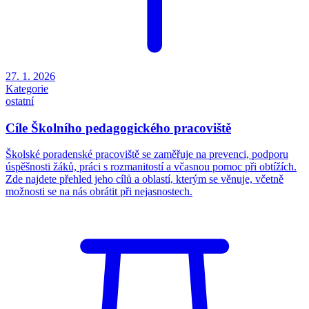
27. 1. 2026
Kategorie
ostatní
Cíle Školního pedagogického pracoviště
Školské poradenské pracoviště se zaměřuje na prevenci, podporu
úspěšnosti žáků, práci s rozmanitostí a včasnou pomoc při obtížích.
Zde najdete přehled jeho cílů a oblastí, kterým se věnuje, včetně
možnosti se na nás obrátit při nejasnostech.