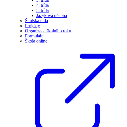
3. třída
4. třída
5. třída
Jazyková učebna
Školská rada
Projekty
Organizace školního roku
Formuláře
Škola online