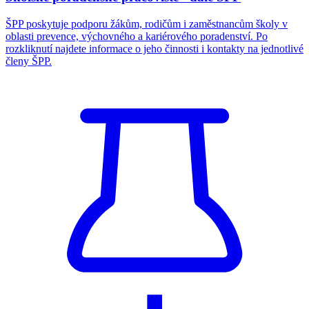
ŠPP poskytuje podporu žákům, rodičům i zaměstnancům školy v
oblasti prevence, výchovného a kariérového poradenství. Po
rozkliknutí najdete informace o jeho činnosti i kontakty na jednotlivé
členy ŠPP.