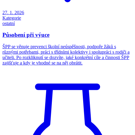
27. 1. 2026
Kategorie
ostatní
Působení při výuce
ŠPP se věnuje prevenci školní neúspěšnosti, podpoře žáků s
různými potřebami, práci s třídními kolektivy i spolupráci s rodiči a
učiteli. Po rozkliknutí se dozvíte, jaké konkrétní cíle a činnosti ŠPP
zajišťuje a kdy je vhodné se na něj obrátit.