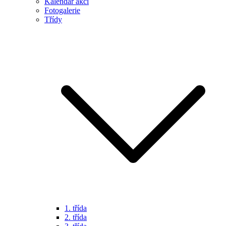
Kalendář akcí
Fotogalerie
Třídy
1. třída
2. třída