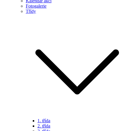
Kalendář akcí
Fotogalerie
Třídy
1. třída
2. třída