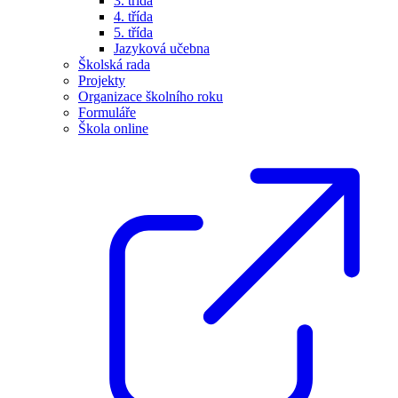
3. třída
4. třída
5. třída
Jazyková učebna
Školská rada
Projekty
Organizace školního roku
Formuláře
Škola online