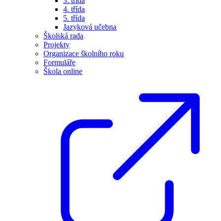
3. třída
4. třída
5. třída
Jazyková učebna
Školská rada
Projekty
Organizace školního roku
Formuláře
Škola online