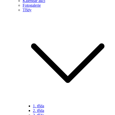
Kalendář akcí
Fotogalerie
Třídy
1. třída
2. třída