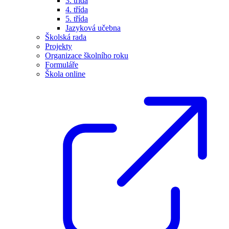
3. třída
4. třída
5. třída
Jazyková učebna
Školská rada
Projekty
Organizace školního roku
Formuláře
Škola online