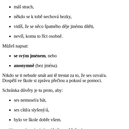
máš strach,
někdo se k tobě nechová hezky,
vidíš, že se něco špatného děje jinému dítěti,
nevíš, komu to říct osobně.
Můžeš napsat:
se svým jménem
, nebo
anonymně
(bez jména).
Nikdo se ti nebude smát ani tě trestat za to, že ses ozval/a.
Dospělí ve škole si zprávu přečtou a pokusí se pomoci.
Schránka důvěry je tu proto, aby:
ses nemusel/a bát,
ses cítil/a slyšený/á,
bylo ve škole dobře všem.