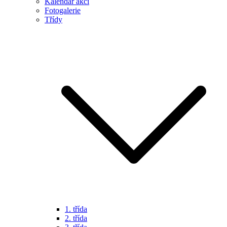
Kalendář akcí
Fotogalerie
Třídy
1. třída
2. třída