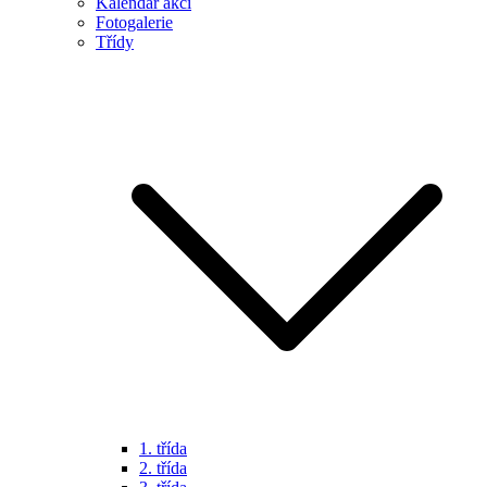
Kalendář akcí
Fotogalerie
Třídy
1. třída
2. třída