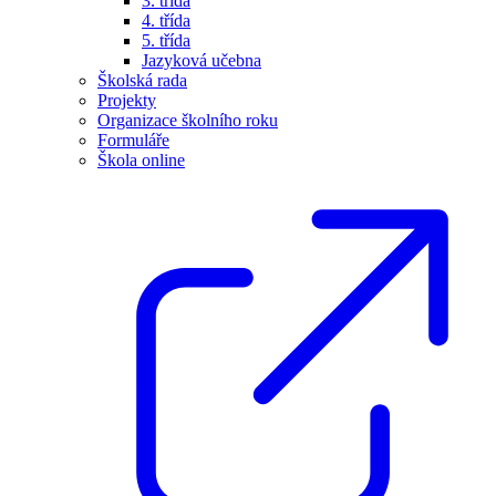
3. třída
4. třída
5. třída
Jazyková učebna
Školská rada
Projekty
Organizace školního roku
Formuláře
Škola online